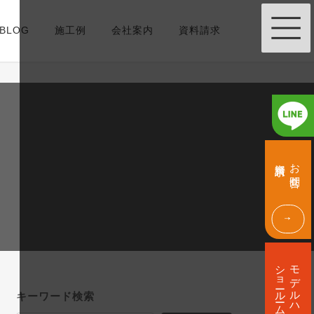
BLOG
施工例
会社案内
資料請求
グ
グ
ル
ル
資料請求
お問合せ
ー
ー
プ
プ
リ
リ
ン
ン
ク
ク
グ
ル
ショールーム
モデルハウス
ー
プ
キーワード検索
リ