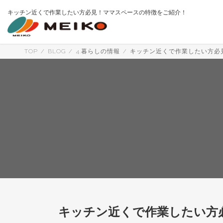
コ
ナ
キッチン近くで作業したい方必見！ママスペースの特徴をご紹介！
ン
ビ
テ
ゲ
ン
ー
ツ
シ
へ
ョ
TOP
BLOG
4.暮らしの情報
キッチン近くで作業したい方必
ス
ン
キ
に
ッ
移
プ
動
キッチン近くで作業したい方