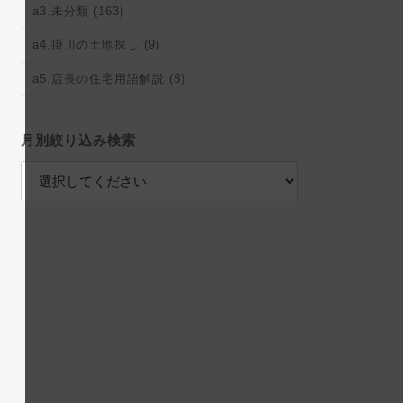
a3.未分類 (163)
a4.掛川の土地探し (9)
a5.店長の住宅用語解説 (8)
月別絞り込み検索