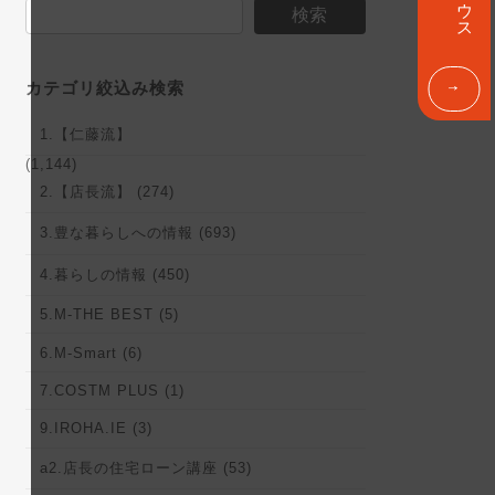
ン
検索
ク
カテゴリ絞込み検索
1.【仁藤流】
(1,144)
2.【店長流】 (274)
3.豊な暮らしへの情報 (693)
4.暮らしの情報 (450)
5.M-THE BEST (5)
6.M-Smart (6)
7.COSTM PLUS (1)
9.IROHA.IE (3)
a2.店長の住宅ローン講座 (53)