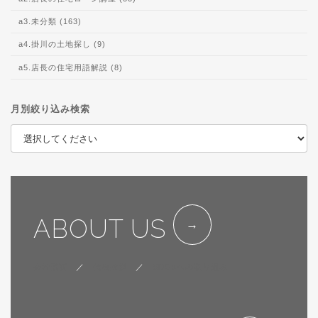
a3.未分類 (163)
a4.掛川の土地探し (9)
a5.店長の住宅用語解説 (8)
月別絞り込み検索
ABOUT US
会社概要
／
代表挨拶
／
SDGsへの取り組み