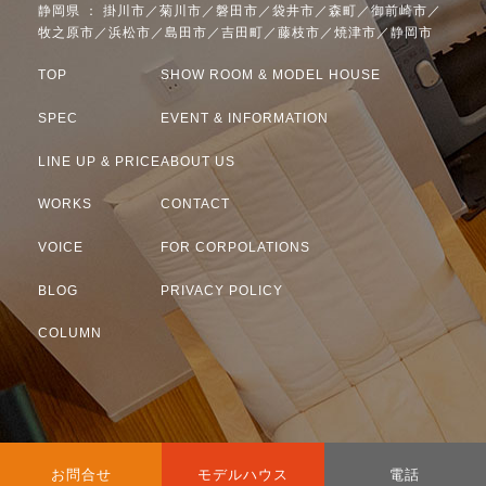
静岡県 ： 掛川市／菊川市／磐田市／袋井市／森町／御前崎市／
牧之原市／浜松市／島田市／吉田町／藤枝市／焼津市／静岡市
TOP
SHOW ROOM & MODEL HOUSE
SPEC
EVENT & INFORMATION
LINE UP & PRICE
ABOUT US
WORKS
CONTACT
VOICE
FOR CORPOLATIONS
BLOG
PRIVACY POLICY
COLUMN
カ
カ
カ
お問合せ
モデルハウス
電話