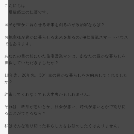
更
こんにちは
新
日
一級建築士の仁藤です。
時
:
国民が豊かに暮らせる未来を創るのが政治家ならば？
お施主様が豊かに暮らせる未来を創るのが#仁藤流スマートハウス
でもあります。
あなたの目の前にいた住宅営業マンは、あなたの豊かな暮らしを
担保していただきましたか？
10年先、20年先、30年先の豊かな暮らしをお約束してくれました
か？
約束してくれなくても大丈夫かもしれません。
それは、政治が悪いとか、社会が悪い、時代が悪いとかで割り切
ることができるなら？
私はそんな割り切った暮らし方をお勧めしたくはありません。