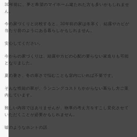
30年前に、夢と希望のマイホーム建たれた方も多いかもしれませ
ん。
今の家づくりと比較すると、30年前の家は冬寒く、結露やカビが
当たり前のようにある暮らしかもしれません。
安心してください。
今からの家づくりは、結露やカビの心配の要らない家造りも可能
となりました。
夏の暑さ、冬の寒さで悩むことも室内にいれば不要です。
そんな性能の家が、ランニングコストもかからない暮らし方ご案
内しています。
難しい内容ではありませんが、物事の考え方をすこし変化させて
いただくことが必要かもしれません。
嘘のようなホントの話