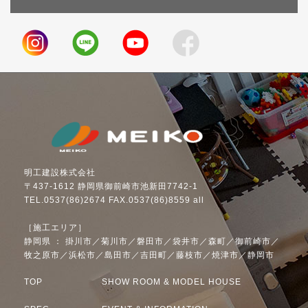
明工建設株式会社
〒437-1612 静岡県御前崎市池新田7742-1
TEL.0537(86)2674 FAX.0537(86)8559 all
［施工エリア］
静岡県 ： 掛川市／菊川市／磐田市／袋井市／森町／御前崎市／
牧之原市／浜松市／島田市／吉田町／藤枝市／焼津市／静岡市
TOP
SHOW ROOM & MODEL HOUSE