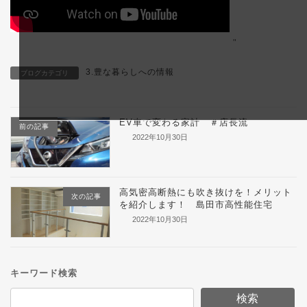
"
3.豊な暮らしへの情報
ブログカテゴリ
EV車で変わる家計 ＃店長流
前の記事
2022年10月30日
高気密高断熱にも吹き抜けを！メリット
次の記事
を紹介します！ 島田市高性能住宅
2022年10月30日
キーワード検索
検索