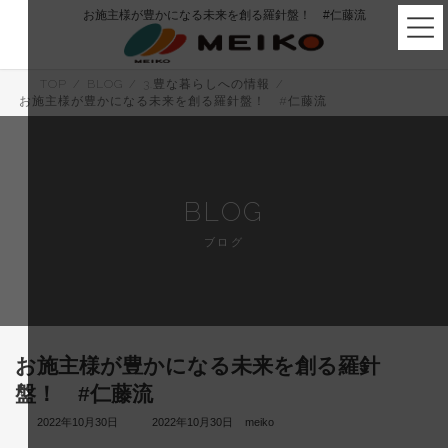
コ
ナ
お施主様が豊かになる未来を創る羅針盤！ #仁藤流
ン
ビ
テ
ゲ
ン
ー
ツ
シ
TOP
BLOG
3.豊な暮らしへの情報
へ
ョ
お施主様が豊かになる未来を創る羅針盤！ #仁藤流
ス
ン
キ
に
ッ
移
プ
動
BLOG
ブログ
お施主様が豊かになる未来を創る羅針
盤！ #仁藤流
最
2022年10月30日
2022年10月30日
meiko
終