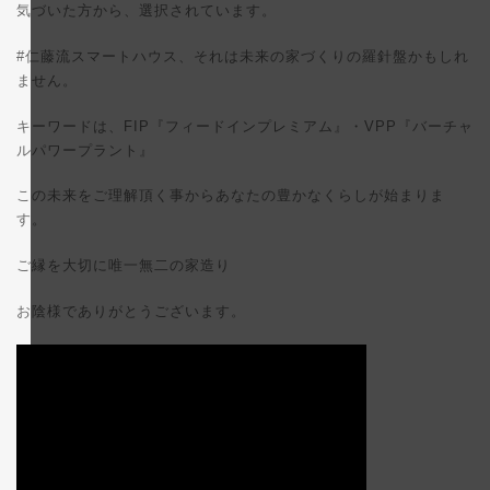
気づいた方から、選択されています。
#仁藤流スマートハウス、それは未来の家づくりの羅針盤かもしれ
ません。
キーワードは、FIP『フィードインプレミアム』・VPP『バーチャ
ルパワープラント』
この未来をご理解頂く事からあなたの豊かなくらしが始まりま
す。
ご縁を大切に唯一無二の家造り
お陰様でありがとうございます。