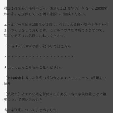
省エネ住宅をご検討中なら、快適なZEH住宅の「M-Smart2030零
和の家」を提供している明工建設へご相談ください。
エネルギー自給率100％を目指し、住む人の健康や安全を考えた住
まいづくりをしております。モデルハウスで体感できますので、
気になる方はお気軽にお越しください。
「Smart2030零和の家」についてはこちら
＊＊＊＊＊＊＊＊＊＊＊＊＊＊＊＊＊＊＊＊
★よかったらこちらもご覧ください。
【御前崎市】省エネ住宅の補助金と省エネリフォームの種類をご
紹介
【焼津市】省エネ住宅を新築する方必見！省エネ義務化とは？相
場について問い合わせを
省エネ住宅についてまとめました。