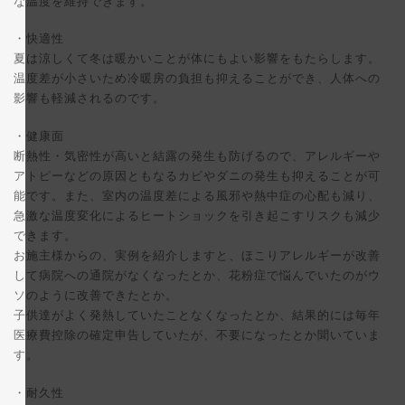
な温度を維持できます。
・快適性
夏は涼しくて冬は暖かいことが体にもよい影響をもたらします。
温度差が小さいため冷暖房の負担も抑えることができ、人体への
影響も軽減されるのです。
・健康面
断熱性・気密性が高いと結露の発生も防げるので、アレルギーや
アトピーなどの原因ともなるカビやダニの発生も抑えることが可
能です。また、室内の温度差による風邪や熱中症の心配も減り、
急激な温度変化によるヒートショックを引き起こすリスクも減少
できます。
お施主様からの、実例を紹介しますと、ほこりアレルギーが改善
して病院への通院がなくなったとか、花粉症で悩んでいたのがウ
ソのように改善できたとか。
子供達がよく発熱していたことなくなったとか、結果的には毎年
医療費控除の確定申告していたが、不要になったとか聞いていま
す。
・耐久性