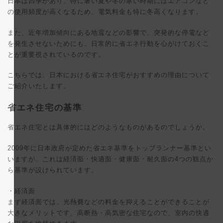
日本は四季があり、特に暑い夏や冬の寒い時期にはエアコンなど
の使用頻度が高くなるため、電気料金も特に冬高くなります。
また、近年増加傾向にある地震などの影響で、突発的な停電など
を発生させないためにも、日常的に省エネ行動を心がけておくこ
とが重要視されているのです。
こちらでは、日本における省エネ住宅がおすすめの理由について
ご紹介いたします。
省エネ住宅の基準
省エネ住宅とは具体的にはどのようなものがあるのでしょうか。
2009年に日本政府が定めた省エネ基準をトップランナー基準とい
いますが、これは経済面・快適面・健康面・耐久面の4つの観点か
ら基準が設けられています。
・経済面
まず経済面では、光熱費などの料金を抑えることができることが
大きなメリットです。高断熱・高気密な住宅なので、室内の快適