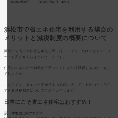
最
2023年3月30日
2023年3月30日
meiko
終
更
新
日
時
:
浜松市で省エネ住宅を利用する場合の
メリットと減税制度の概要について
浜松市で省エネ住宅を考える際には、メリットだけでなくデメリ
ットも押さえておきたいところです。
住宅のエネルギー効率が生活コストにどれ程影響するのかご存じ
でしょうか。
こちらでは、省エネ住宅が日本の気候に適している理由と、活用
できる減税制度についてご紹介いたします。
日本にこそ省エネ住宅はおすすめ！