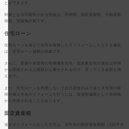
とができます。
対象となる可能性がある税金は、所得税、固定資産税、不動産取
得税、登録免許税です。
住宅ローン
住宅ローンを借りて住宅を取得したりリフォームしたりする場合
は、住宅ローン減税の対象です。
さらに、新築や未使用の長期優良住宅・低炭素住宅の場合は所得
から控除される上限額が上乗せされるので、戻ってくる金額も増
えます。
また、住宅ローンを利用しないで自己資金のみで省エネ住宅の取
得や省エネ化のリフォームを行うには、投資型減税として所得税
から控除されることもあります。
固定資産税
省エネリフォームをした住宅は、翌年分の固定資産税額（120平方