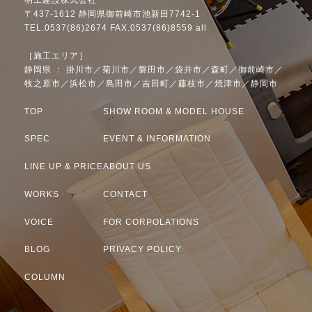
明工建設株式会社
〒437-1612 静岡県御前崎市池新田7742-1
TEL.0537(86)2674 FAX.0537(86)8559 all
［施工エリア］
静岡県 ： 掛川市／菊川市／磐田市／袋井市／森町／御前崎市／
牧之原市／浜松市／島田市／吉田町／藤枝市／焼津市／静岡市
TOP
SHOW ROOM & MODEL HOUSE
SPEC
EVENT & INFORMATION
LINE UP & PRICE
ABOUT US
WORKS
CONTACT
VOICE
FOR CORPOLATIONS
BLOG
PRIVACY POLICY
COLUMN