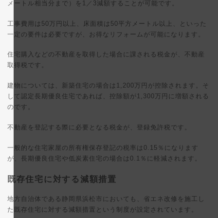
メートル相当分まで）を1／3減額することが可能です。
工事費用は50万円以上、床面積は50平方メートル以上、といった
一定の要件は必要ですが、お得なリフォームが可能になります。
住宅購入などの不動産を取得した場合に課される税金が、不動産
取得税です。
建物については、新築住宅の場合は1,200万円が控除されます。そ
して認定長期優良住宅であれば、控除額が1,300万円に増額される
のです。
不動産を登記する際に必要となる税金が、登録免許税です。
一般的な住宅家屋の所有権保存登記の税率は0.15％になります
が、長期優良住宅や低炭素住宅の場合は0.1％に軽減されます。
既存住宅に対する減額措置
地方自治体である静岡県浜松市においても、省エネ改修を施工し
た既存住宅に対する
減額措置
という制度が設定されています。