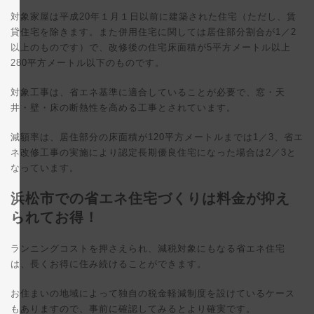
対象家屋は平成20年１月１日以前に建築された住宅（ただし、賃
貸住宅を除きます。また併用住宅に関しては居住部分割合が1／2
以上のものです）で、改修後の住宅床面積が5平方メートル以上
280平方メートル以下のものです。
対象工事は、省エネ基準に適合していることが必要で、窓・天
井・壁・床の断熱性を高める工事とされています。
減額率は、居住部分の床面積が120平方メートルまでは1／3、省エ
ネ改修工事の実施により認定長期優良住宅になった場合は2／3と
なっています。
浜松市での省エネ住宅づくりは料金が抑え
られてお得！
ランニングコストを押さえられ、減税対象にもなる省エネ住宅
は、長くお得に住み続けることができます。
お住まいの地域によって独自の税金軽減制度を設けているケース
もありますので、事前に確認してみるとより確実です。