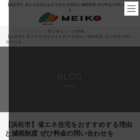
コ
ナ
【浜松市】省エネ住宅をおすすめする理由と減税制度 ぜひ料金の問い合わせ
ン
ビ
を
テ
ゲ
ン
ー
ツ
シ
へ
ョ
TOP
BLOG
3.豊な暮らしへの情報
ス
ン
【浜松市】省エネ住宅をおすすめする理由と減税制度 ぜひ料金の問い
キ
に
合わせを
ッ
移
プ
動
BLOG
ブログ
【浜松市】省エネ住宅をおすすめする理由
と減税制度 ぜひ料金の問い合わせを