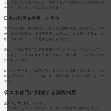
上記で挙げた結露の防止は、建材にもよい影響を与える重要な因
子です。壁や柱などの腐食を防ぎます。
日本の気候を利用した住宅
省エネ住宅は一般の住宅と比較すると初期費用は高額になります
が、高気密高断熱、太陽光発電システムなどの設備によるエネル
ギーの循環によって光熱費を抑えられます。
逆に、一般の住宅では初期費用が安い分ランニングコストがかか
ってしまい、住み心地も気候に合わせて夏は暑く、冬は寒い点が
デメリットです。
日本は一年を通して四季が移り変わり、寒暖差もあります。この
差を活用することで、エネルギー効率の高い住宅が実現できるの
です。
省エネ住宅に関連する減税制度
一定の条件をクリアすれば、省エネ住宅は税金の優遇を受けるこ