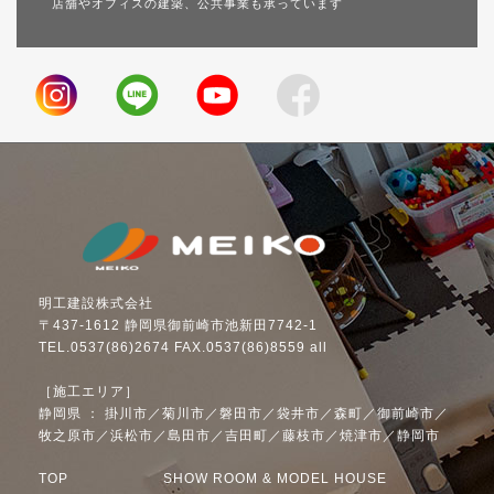
店舗やオフィスの建築、公共事業も承っています
明工建設株式会社
〒437-1612 静岡県御前崎市池新田7742-1
TEL.0537(86)2674 FAX.0537(86)8559 all
［施工エリア］
静岡県 ： 掛川市／菊川市／磐田市／袋井市／森町／御前崎市／
牧之原市／浜松市／島田市／吉田町／藤枝市／焼津市／静岡市
TOP
SHOW ROOM & MODEL HOUSE