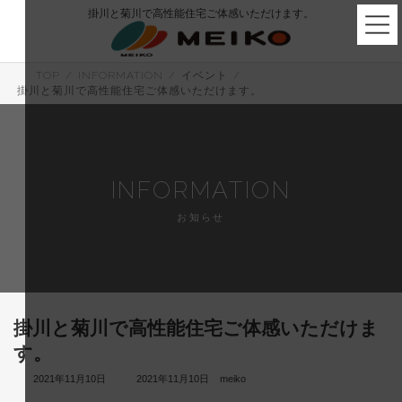
コ
ナ
掛川と菊川で高性能住宅ご体感いただけます。
ン
ビ
テ
ゲ
ン
ー
ツ
シ
TOP
INFORMATION
イベント
へ
ョ
掛川と菊川で高性能住宅ご体感いただけます。
ス
ン
キ
に
ッ
移
プ
動
INFORMATION
お知らせ
掛川と菊川で高性能住宅ご体感いただけま
す。
最
2021年11月10日
2021年11月10日
meiko
終