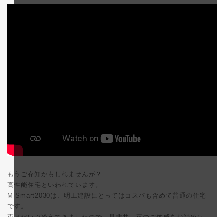
更
新
日
時
:
もうご存知かもしれませんが？
高性能住宅といわれています。
M-Smart2030は、明工建設にとってはコスパも含めて普通の住宅
です。
夜はだいぶ冷えてきましたので、是非共、夜のご体感をお勧めい