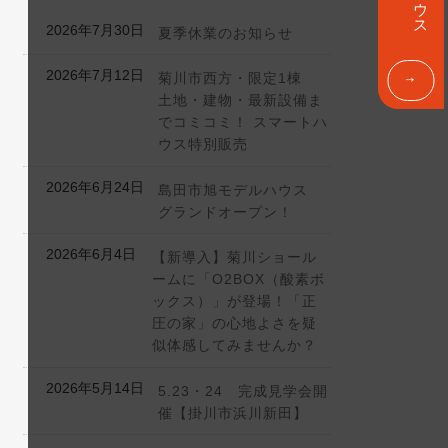
ン
ク
2026年7月30日
夏季休業のお知らせ
2026年7月12日
菊川市西方・限定1棟
土地・建物・最新設備ま
でコミコミ！ スマートハ
ウス特別販売
2026年6月24日
島田市旭モデルハウス
グランドオープン！
2026年6月4日
【新導入】菊川ショール
ームに「O2BOX（酸素ボ
ックス）」が登場！「正
圧の家」の心地よさを疑
似体感してみませんか？
2026年5月14日
5.23・24 完成見学会開
催【掛川市浜川新田】