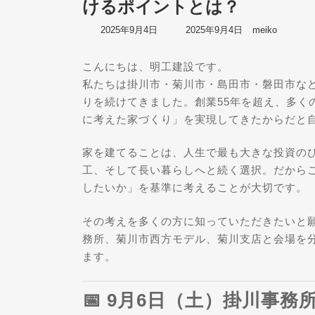
けるポイントとは？
最
2025年9月4日
2025年9月4日
meiko
終
更
こんにちは、明工建設です。
新
日
私たちは掛川市・菊川市・島田市・磐田市な
時
りを続けてきました。創業55年を超え、多く
:
に考えた家づくり」を実現してきたからだと
家を建てることは、人生で最も大きな投資の
工、そして長い暮らしへと続く選択。だから
したいか」を基準に考えることが大切です。
その考えを多くの方に知っていただきたいと願
務所、菊川市西方モデル、菊川支店と会場を
ます。
📅 9月6日（土）掛川事