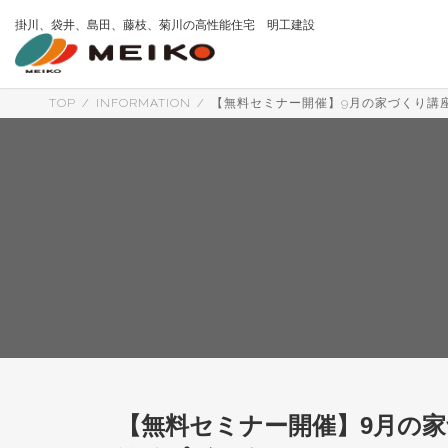
コ
ナ
掛川、袋井、島田、藤枝、菊川の高性能住宅 明工建設
ン
ビ
テ
ゲ
ン
ー
ツ
シ
へ
ョ
TOP
INFORMATION
【無料セミナー開催】9月の家づくり講座
ス
ン
キ
に
ッ
移
プ
動
【無料セミナー開催】9月の家