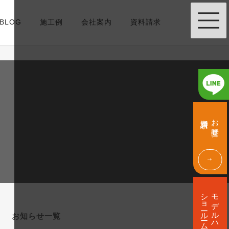
BLOG
施工例
会社案内
資料請求
グ
グ
ル
ル
資料請求
お問合せ
ー
ー
プ
プ
リ
リ
ン
ン
ク
ク
グ
ル
ショールーム
モデルハウス
ー
プ
お知らせ一覧
リ