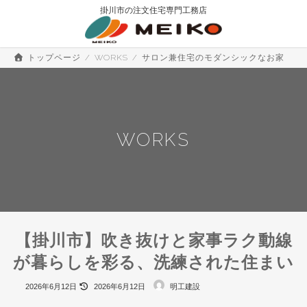
コ
ナ
掛川市の注文住宅専門工務店
ン
ビ
テ
ゲ
ン
ー
ツ
シ
トップページ
WORKS
サロン兼住宅のモダンシックなお家
へ
ョ
ス
ン
キ
に
ッ
移
プ
動
WORKS
【掛川市】吹き抜けと家事ラク動線
が暮らしを彩る、洗練された住まい
最
2026年6月12日
2026年6月12日
明工建設
終
更