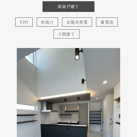
新
新築戸建て
日
時
:
V2H
吹抜け
太陽光発電
蓄電池
２階建て