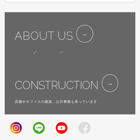
ABOUT US
会社概要
／
代表挨拶
／
SDGsへの取り組み
CONSTRUCTION
店舗やオフィスの建築、公共事業も承っています