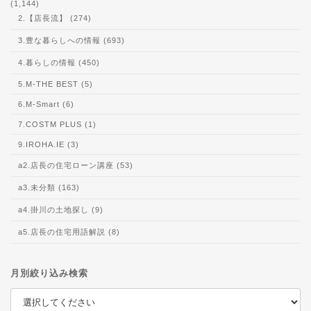
(1,144)
り
2.【店長流】 (274)
3.豊な暮らしへの情報 (693)
4.暮らしの情報 (450)
5.M-THE BEST (5)
6.M-Smart (6)
7.COSTM PLUS (1)
9.IROHA.IE (3)
a2.店長の住宅ローン講座 (53)
a3.未分類 (163)
a4.掛川の土地探し (9)
a5.店長の住宅用語解説 (8)
月別絞り込み検索