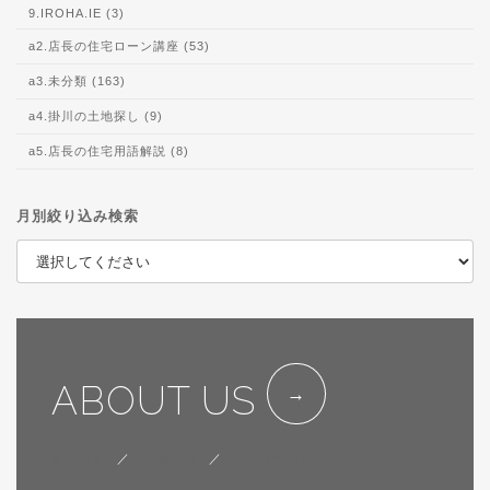
9.IROHA.IE (3)
a2.店長の住宅ローン講座 (53)
a3.未分類 (163)
a4.掛川の土地探し (9)
a5.店長の住宅用語解説 (8)
月別絞り込み検索
ABOUT US
会社概要
／
代表挨拶
／
SDGsへの取り組み