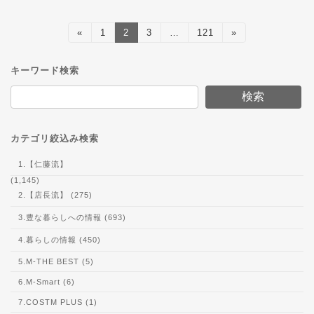
投
«
固
1
固
2
固
3
…
固
121
»
定
定
定
定
稿
ペ
ペ
ペ
ペ
ー
ー
ー
ー
キーワード検索
の
ジ
ジ
ジ
ジ
検索
ペ
ー
カテゴリ絞込み検索
ジ
送
1.【仁藤流】
(1,145)
り
2.【店長流】 (275)
3.豊な暮らしへの情報 (693)
4.暮らしの情報 (450)
5.M-THE BEST (5)
6.M-Smart (6)
7.COSTM PLUS (1)