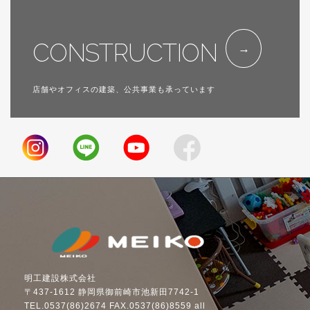
CONSTRUCTION
店舗やオフィスの建築、公共事業も承っています
明工建設株式会社
〒437-1612 静岡県御前崎市池新田7742-1
TEL.0537(86)2674 FAX.0537(86)8559 all