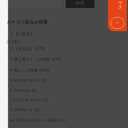
ン
検索
ク
カテゴリ絞込み検索
1.【仁藤流】
(1,145)
2.【店長流】 (275)
3.豊な暮らしへの情報 (693)
4.暮らしの情報 (450)
5.M-THE BEST (5)
6.M-Smart (6)
7.COSTM PLUS (1)
9.IROHA.IE (3)
a2.店長の住宅ローン講座 (53)