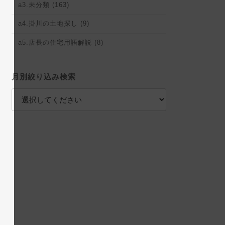
a3.未分類 (163)
a4.掛川の土地探し (9)
a5.店長の住宅用語解説 (8)
月別絞り込み検索