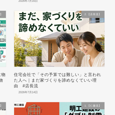
2026年7月16日
流】
2.【店長流】
に物
住宅会社で「その予算では難しい」と言われ
物
た人へ｜まだ家づくりを諦めなくていい理
由 #店長流
2026年7月14日
流】
1.【仁藤流】