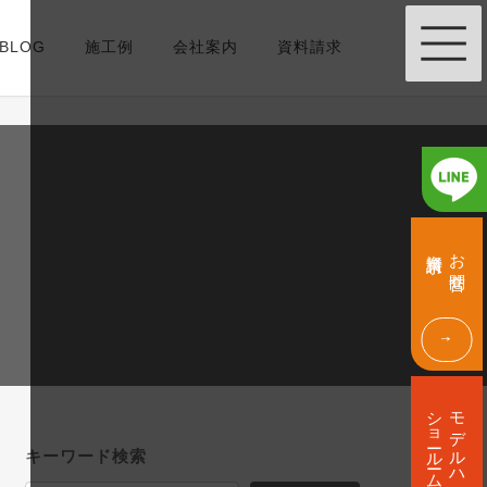
BLOG
施工例
会社案内
資料請求
グ
グ
ル
ル
資料請求
お問合せ
ー
ー
プ
プ
リ
リ
ン
ン
ク
ク
グ
ル
ショールーム
モデルハウス
ー
プ
キーワード検索
リ