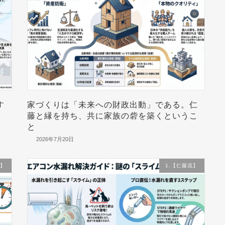
す
家づくりは「未来への財政出動」である。仁
藤と縁を持ち、共に家族の砦を築くというこ
と
2026年7月20日
流】
1.【仁藤流】