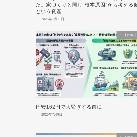
た。家づくりと同じ"根本原因"から考える
という資産
2026年7月11日
1.【仁藤
円安162円で大騒ぎする前に
2026年7月9日