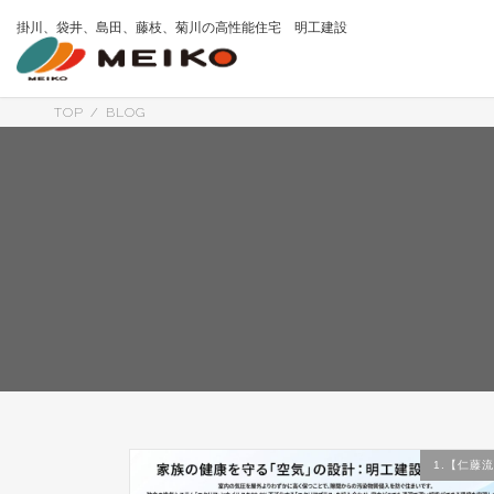
コ
ナ
掛川、袋井、島田、藤枝、菊川の高性能住宅 明工建設
ン
ビ
テ
ゲ
ン
ー
ツ
シ
へ
ョ
TOP
BLOG
ス
ン
キ
に
ッ
移
プ
動
1.【仁藤