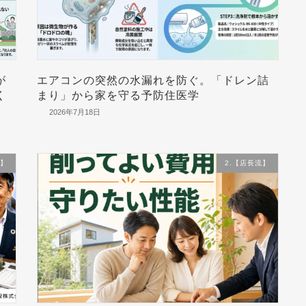
が
エアコンの突然の水漏れを防ぐ。「ドレン詰
く
まり」から家を守る予防住医学
2026年7月18日
流】
2.【店長流】