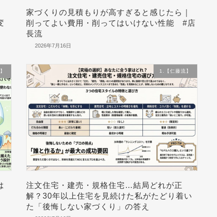
。
家づくりの見積もりが高すぎると感じたら｜
変
削ってよい費用・削ってはいけない性能 #店
長流
2026年7月16日
流】
1.【仁藤流】
は
注文住宅・建売・規格住宅…結局どれが正
解？30年以上住宅を見続けた私がたどり着い
た「後悔しない家づくり」の答え