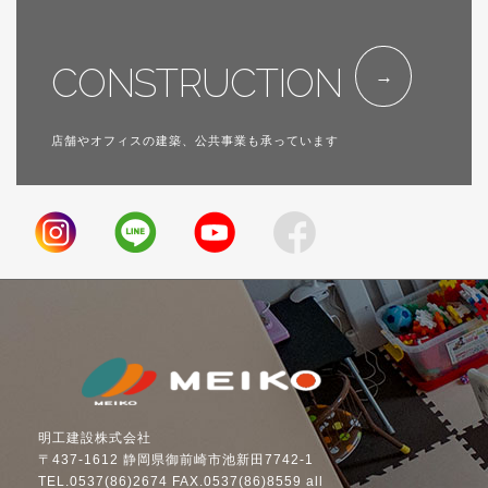
CONSTRUCTION
店舗やオフィスの建築、公共事業も承っています
明工建設株式会社
〒437-1612 静岡県御前崎市池新田7742-1
TEL.0537(86)2674 FAX.0537(86)8559 all