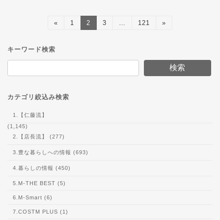
投
«
固
1
固
2
固
3
…
固
121
»
定
定
定
定
稿
ペ
ペ
ペ
ペ
ー
ー
ー
ー
キーワード検索
の
ジ
ジ
ジ
ジ
検索
ペ
ー
カテゴリ絞込み検索
ジ
送
1.【仁藤流】
(1,145)
り
2.【店長流】 (277)
3.豊な暮らしへの情報 (693)
4.暮らしの情報 (450)
5.M-THE BEST (5)
6.M-Smart (6)
7.COSTM PLUS (1)