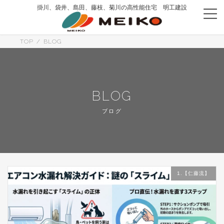
コ
ナ
掛川、袋井、島田、藤枝、菊川の高性能住宅 明工建設
ン
ビ
テ
ゲ
ン
ー
ツ
シ
TOP
BLOG
へ
ョ
ス
ン
キ
に
ッ
移
プ
動
BLOG
ブログ
1.【仁藤流】