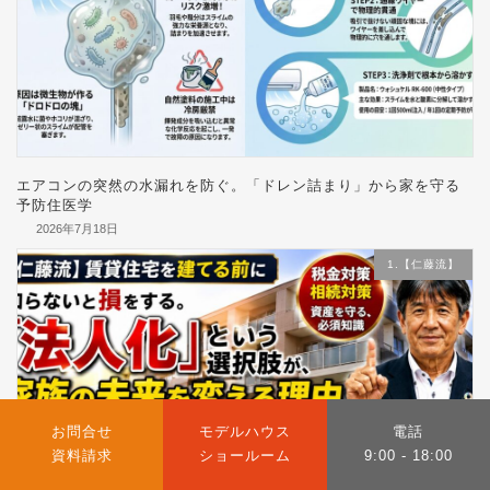
エアコンの突然の水漏れを防ぐ。「ドレン詰まり」から家を守る
予防住医学
2026年7月18日
1.【仁藤流】
カ
カ
カ
お問合せ
モデルハウス
電話
ラ
ラ
ラ
資料請求
ショールーム
9:00 - 18:00
ム
ム
ム
リ
リ
リ