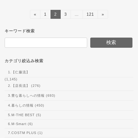
投
«
固
1
固
2
固
3
…
固
121
»
定
定
定
定
稿
ペ
ペ
ペ
ペ
ー
ー
ー
ー
キーワード検索
の
ジ
ジ
ジ
ジ
検索
ペ
ー
カテゴリ絞込み検索
ジ
送
1.【仁藤流】
(1,145)
り
2.【店長流】 (276)
3.豊な暮らしへの情報 (693)
4.暮らしの情報 (450)
5.M-THE BEST (5)
6.M-Smart (6)
7.COSTM PLUS (1)