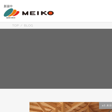
コ
ナ
新築中
ン
ビ
テ
ゲ
ン
ー
ツ
シ
へ
ョ
TOP
BLOG
ス
ン
キ
に
ッ
移
プ
動
a3.未