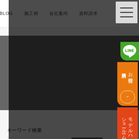
BLOG
施工例
会社案内
資料請求
グ
グ
ル
ル
資料請求
お問合せ
ー
ー
プ
プ
リ
リ
ン
ン
ク
ク
グ
ル
ショールーム
モデルハウス
ー
プ
キーワード検索
リ