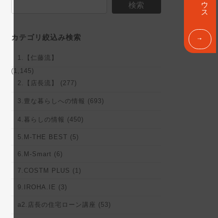
ン
検索
ク
カテゴリ絞込み検索
1.【仁藤流】
(1,145)
2.【店長流】 (277)
3.豊な暮らしへの情報 (693)
4.暮らしの情報 (450)
5.M-THE BEST (5)
6.M-Smart (6)
7.COSTM PLUS (1)
9.IROHA.IE (3)
a2.店長の住宅ローン講座 (53)