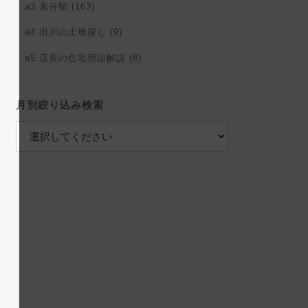
a3.未分類 (163)
a4.掛川の土地探し (9)
a5.店長の住宅用語解説 (8)
月別絞り込み検索