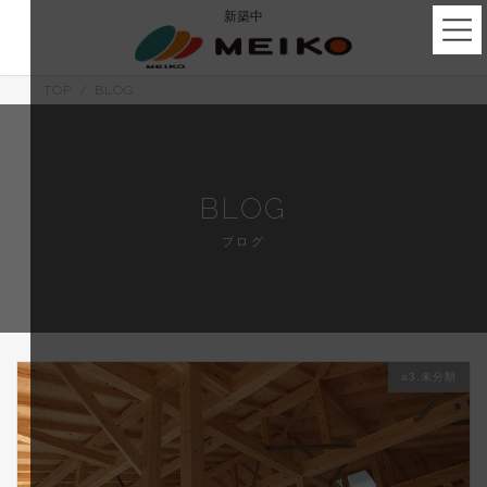
コ
ナ
新築中
ン
ビ
テ
ゲ
ン
ー
ツ
シ
TOP
BLOG
へ
ョ
ス
ン
キ
に
ッ
移
プ
動
BLOG
ブログ
a3.未分類