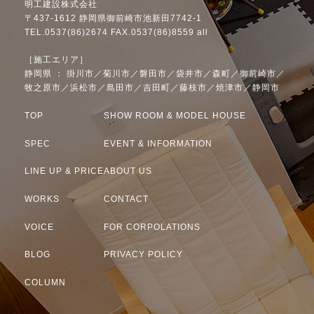
明工建設株式会社
〒437-1612 静岡県御前崎市池新田7742-1
TEL.0537(86)2674 FAX.0537(86)8559 all
［施工エリア］
静岡県 ： 掛川市／菊川市／磐田市／袋井市／森町／御前崎市／
牧之原市／浜松市／島田市／吉田町／藤枝市／焼津市／静岡市
TOP
SHOW ROOM & MODEL HOUSE
SPEC
EVENT & INFORMATION
LINE UP & PRICE
ABOUT US
WORKS
CONTACT
VOICE
FOR CORPOLATIONS
BLOG
PRIVACY POLICY
COLUMN