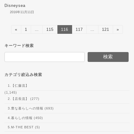
Disneysea
2016年11月11日
投
«
固
1
…
固
115
固
116
固
117
…
固
121
»
定
定
定
定
定
稿
ペ
ペ
ペ
ペ
ペ
ー
ー
ー
ー
ー
キーワード検索
の
ジ
ジ
ジ
ジ
ジ
検索
ペ
ー
カテゴリ絞込み検索
ジ
送
1.【仁藤流】
(1,145)
り
2.【店長流】 (277)
3.豊な暮らしへの情報 (693)
4.暮らしの情報 (450)
5.M-THE BEST (5)