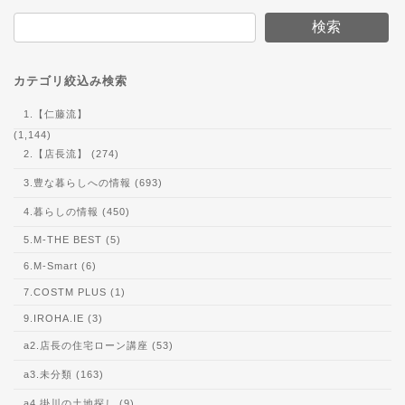
の
ジ
ジ
ジ
ジ
ジ
検索
ペ
ー
カテゴリ絞込み検索
ジ
送
1.【仁藤流】
(1,144)
り
2.【店長流】 (274)
3.豊な暮らしへの情報 (693)
4.暮らしの情報 (450)
5.M-THE BEST (5)
6.M-Smart (6)
7.COSTM PLUS (1)
9.IROHA.IE (3)
a2.店長の住宅ローン講座 (53)
a3.未分類 (163)
a4.掛川の土地探し (9)