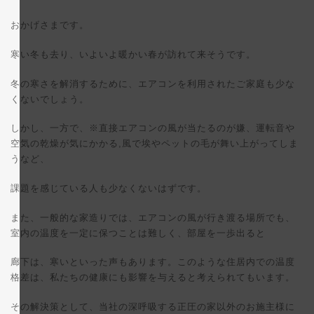
終
更
おかげさまです。
新
日
時
寒い冬も去り、いよいよ暖かい春が訪れて来そうです。
:
冬の寒さを解消するために、エアコンを利用されたご家庭も少な
くないでしょう。
しかし、一方で、※直接エアコンの風が当たるのが嫌、運転音や
空気の乾燥が気にかかる,風で埃やペットの毛が舞い上がってしま
うなど、
課題を感じている人も少なくないはずです。
また、一般的な家造りでは、エアコンの風が行き渡る場所でも、
室内の温度を一定に保つことは難しく、部屋を一歩出ると
廊下は、寒いといった声もあります。このような住居内での温度
格差は、私たちの健康にも影響を与えると考えられてもいます。
その解決策として、当社の深呼吸する正圧の家以外のお施主様に