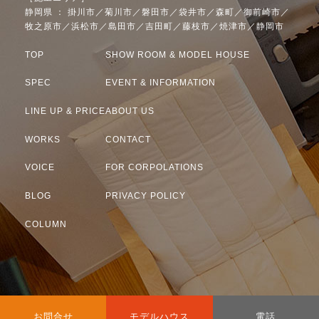
静岡県 ： 掛川市／菊川市／磐田市／袋井市／森町／御前崎市／
牧之原市／浜松市／島田市／吉田町／藤枝市／焼津市／静岡市
TOP
SHOW ROOM & MODEL HOUSE
SPEC
EVENT & INFORMATION
LINE UP & PRICE
ABOUT US
WORKS
CONTACT
VOICE
FOR CORPOLATIONS
BLOG
PRIVACY POLICY
COLUMN
カ
カ
カ
お問合せ
モデルハウス
電話