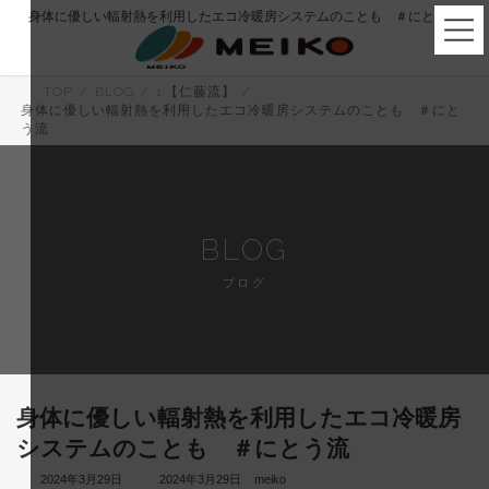
コ
ナ
身体に優しい輻射熱を利用したエコ冷暖房システムのことも ＃にとう流
ン
ビ
テ
ゲ
ン
ー
ツ
シ
TOP
BLOG
1.【仁藤流】
へ
ョ
身体に優しい輻射熱を利用したエコ冷暖房システムのことも ＃にと
ス
ン
う流
キ
に
ッ
移
プ
動
BLOG
ブログ
身体に優しい輻射熱を利用したエコ冷暖房
システムのことも ＃にとう流
最
2024年3月29日
2024年3月29日
meiko