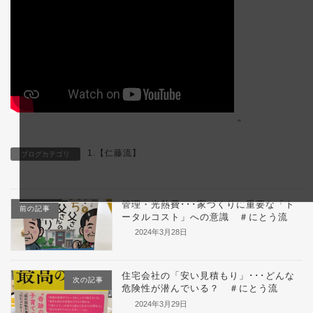
"
1.【仁藤流】
ブログカテゴリ
管理・光熱費･･･家づくりに重要な「ト
前の記事
ータルコスト」への意識 ＃にとう流
2024年3月28日
住宅会社の「安い見積もり」･･･どんな
次の記事
危険性が潜んでいる？ ＃にとう流
2024年3月29日