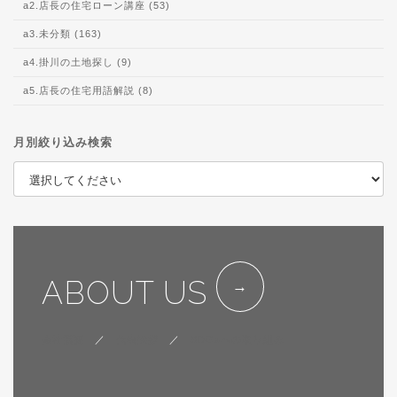
a2.店長の住宅ローン講座 (53)
a3.未分類 (163)
a4.掛川の土地探し (9)
a5.店長の住宅用語解説 (8)
月別絞り込み検索
ABOUT US
会社概要
／
代表挨拶
／
SDGsへの取り組み