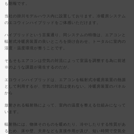
も朗報です。
当社の掛川モデルハウス内に設置しております。冷暖房システム
のエコウィンハイブリッドをご体感いただけます。
ハイブリッドという言葉通り、同システムの特徴は、エアコンと
輻射式冷暖房装置の良いところを掛け合わせ、トータルに室内の
湿度・温度環境が整うことです。
そもそもエアコンは空気の対流によって室温を調整する為に前述
※のような課題が発生するのだが、
エコウィンハイブリッドは、エアコンを輻射式冷暖房装置の熱源
として利用するが、空気の対流は使わない。冷暖房装置のパネル
から
放射される輻射熱によって、室内の温度を整える仕組みになって
います。
輻射熱には、物体そのものを暖めたり、冷やしたりする性質があ
るため、床や壁、天井なども直接作用が及び、短い時間で空気全