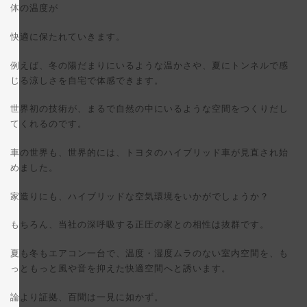
体の温度が
快適に保たれていきます。
例えば、冬の陽だまりにいるような温かさや、夏にトンネルで感
じる涼しさを自宅で体感できます。
世界初の技術が、まるで自然の中にいるような空間をつくりだし
てくれるのです。
車の世界も、世界的には、トヨタのハイブリッド車が見直され始
めました。
家造りにも、ハイブリッドな空気環境をいかがでしょうか？
もちろん、当社の深呼吸する正圧の家との相性は抜群です。
夏も冬もエアコン一台で、温度・湿度ムラのない室内空間を、も
っともっと風や音を抑えた快適空間へと誘います。
論より証拠、百聞は一見に如かず。