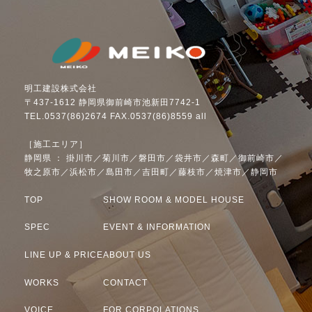
明工建設株式会社
〒437-1612 静岡県御前崎市池新田7742-1
TEL.0537(86)2674 FAX.0537(86)8559 all
［施工エリア］
静岡県 ： 掛川市／菊川市／磐田市／袋井市／森町／御前崎市／
牧之原市／浜松市／島田市／吉田町／藤枝市／焼津市／静岡市
TOP
SHOW ROOM & MODEL HOUSE
SPEC
EVENT & INFORMATION
LINE UP & PRICE
ABOUT US
WORKS
CONTACT
VOICE
FOR CORPOLATIONS