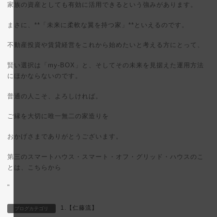
家族の資産としても有効に活用できるという強みがあります。
まさに、**「未来に柔軟な翼を持つ家」**といえるのです。
不動産投資や賃貸経営をこれから始めたいと考える方にとって、
賢い選択は「my-BOX」と、そしてその未来を見据えた運用方法
にほかならないのです。
普通の人こそ、よろしければ。
ご縁を大切に唯一無二の家造りを
おかげさまでありがとうございます。
第三のスマートハウス・スマート・オフ・グリッド・ハウスのこ
とは、こちらから
"
1.【仁藤流】
ブログカテゴリ