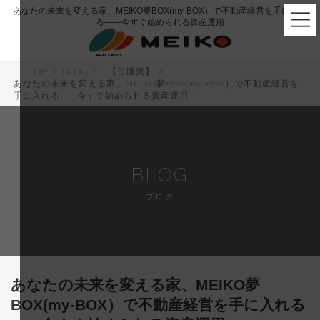
コ
ナ
あなたの未来を変える家、MEIKO夢BOX(my-BOX）で不動産経営を手に入れ
ン
ビ
る——今すぐ始められる資産運用
テ
ゲ
ン
ー
ツ
シ
へ
ョ
TOP
BLOG
1.【仁藤流】
ス
ン
あなたの未来を変える家、MEIKO夢BOX(my-BOX）で不動産経営を
キ
に
手に入れる——今すぐ始められる資産運用
ッ
移
プ
動
BLOG
ブログ
あなたの未来を変える家、MEIKO夢
BOX(my-BOX）で不動産経営を手に入れる