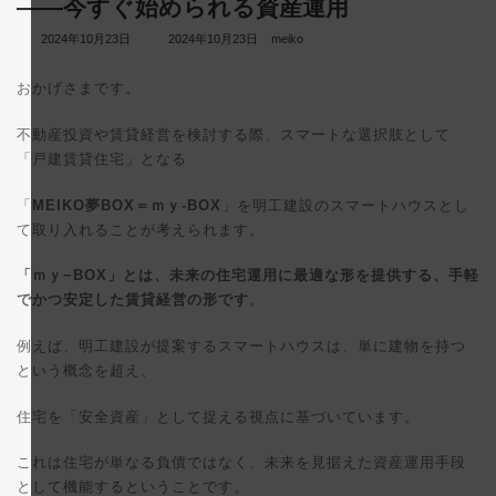
——今すぐ始められる資産運用
最
2024年10月23日
2024年10月23日
meiko
終
更
おかげさまです。
新
日
時
不動産投資や賃貸経営を検討する際、スマートな選択肢として
:
「戸建賃貸住宅」となる
「
MEIKO夢BOX＝ｍｙ-BOX
」を明工建設のスマートハウスとし
て取り入れることが考えられます。
「ｍｙ−BOX」とは、未来の住宅運用に最適な形を提供する、手軽
でかつ安定した賃貸経営の形です
。
例えば、明工建設が提案するスマートハウスは、単に建物を持つ
という概念を超え、
住宅を「安全資産」として捉える視点に基づいています。
これは住宅が単なる負債ではなく、未来を見据えた資産運用手段
として機能するということです。