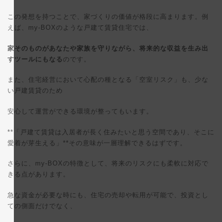
この発想を持つことで、家づくりの価値が格段に高まります。例
えば、my-BOXのような戸建て賃貸住宅では、
家そのものがあなたや家族を守りながら、将来的な収益を生み出
すツールにもなる
のです。
また、住宅経営において心配の種となる「空室リスク」も、少な
い戸建賃貸のため
安心して運営ができる環境が整ってもいます。
**「戸建て賃貸は入居者が長く住みたいと思う空間であり、そこに
愛着が芽生える」**その意味が一層理解できるはずです。
さらに、my-BOXの特徴として、将来のリスクにも柔軟に対応で
きる点があります。
急な資金が必要な時にも、住宅の売却や転用が可能で、投資とし
ての側面だけでなく、